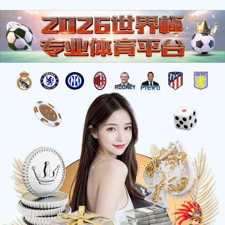
立即注册
爱游戏官网
带您畅享全球体育
盛事
专业平台，数据精准，
高清直播
覆盖热门体育项
目。
聚焦足球、篮球、电竞等赛事，
每日内容实时更
新
。
极速访问
下载APP